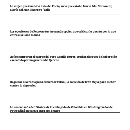
La mujer que tumbó la lista del Pacto, en la que estaba María Fda. Carrascal,
María del Mar Pizarro y “Lalis
Los opositores de Petro no tuvieron más opción que criticar la puerta por la que
entró a la Casa Blanca
Así encontraron el cuerpo del cura Camilo Torres, 60 años después de haber sido
escondido por un general del Ejército
Regresar a la radio para comentar fútbol, la solución de Iván Mejía para luchar
contra la depresión
La casona más de 100 años de la embajada de Colombia en Washington donde
Petro afinó su cara a cara con Trump