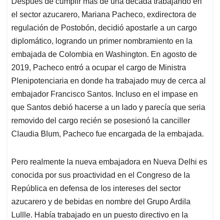
Después de cumplir más de una década trabajando en
s
b
e
l
a
el sector azucarero, Mariana Pacheco, exdirectora de
A
o
d
d
p
o
I
s
regulación de Postobón, decidió apostarle a un cargo
p
k
n
diplomático, logrando un primer nombramiento en la
embajada de Colombia en Washington. En agosto de
2019, Pacheco entró a ocupar el cargo de Ministra
Plenipotenciaria en donde ha trabajado muy de cerca al
embajador Francisco Santos. Incluso en el impase en
que Santos debió hacerse a un lado y parecía que seria
removido del cargo recién se posesionó la canciller
Claudia Blum, Pacheco fue encargada de la embajada.
Pero realmente la nueva embajadora en Nueva Delhi es
conocida por sus proactividad en el Congreso de la
República en defensa de los intereses del sector
azucarero y de bebidas en nombre del Grupo Ardila
Lullle. Había trabajado en un puesto directivo en la