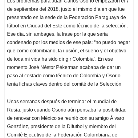
Los problemas para Juan Carlos Osorio empezaron el 7
s
b
e
l
a
de septiembre del 2018, justo el mismo día en que fue
A
o
d
d
p
o
I
s
presentado en la sede de la Federación Paraguaya de
p
k
n
fútbol en Ciudad del Este como técnico de la selección.
Ese día, sin ambages, la frase por la que sería
condenado por los medios de ese país: “no puedo negar
que como colombiano, la ilusión, el sueño y el objetivo
de toda mi vida ha sido dirigir Colombia”. En ese
momento José Néstor Pékerman acababa de dar un
paso al costado como técnico de Colombia y Osorio
tenía fichas claves dentro del comité de la Selección.
Unas semanas después de terminar el mundial de
Rusia, justo cuando Osorio aún pensaba la posibilidad
de renovar con México se reunió con su amigo Álvaro
González, presidente de la Difutbol y miembro del
Comité Ejecutivo de la Federación Colombiana de