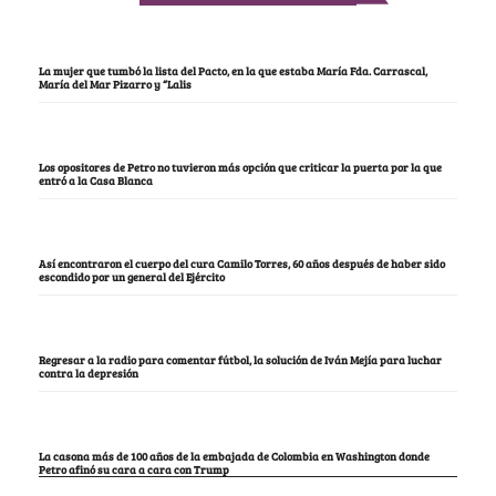
La mujer que tumbó la lista del Pacto, en la que estaba María Fda. Carrascal,
María del Mar Pizarro y “Lalis
Los opositores de Petro no tuvieron más opción que criticar la puerta por la que
entró a la Casa Blanca
Así encontraron el cuerpo del cura Camilo Torres, 60 años después de haber sido
escondido por un general del Ejército
Regresar a la radio para comentar fútbol, la solución de Iván Mejía para luchar
contra la depresión
La casona más de 100 años de la embajada de Colombia en Washington donde
Petro afinó su cara a cara con Trump