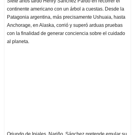
Siete años tardó Henry Sánchez Pardo en recorrer el
s
b
e
l
a
continente americano con un árbol a cuestas. Desde la
A
o
d
d
p
o
I
s
Patagonia argentina, más precisamente Ushuaia, hasta
p
k
n
Anchorage, en Alaska, corrió y superó arduas pruebas
con la finalidad de generar conciencia sobre el cuidado
al planeta.
Oriundo de Ipiales, Nariño, Sánchez pretende emular su