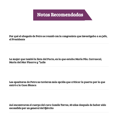
Notas Recomendadas
Por qué el abogado de Petro se reunió con la congresista que investigaba a su jefe,
el Presidente
La mujer que tumbó la lista del Pacto, en la que estaba María Fda. Carrascal,
María del Mar Pizarro y “Lalis
Los opositores de Petro no tuvieron más opción que criticar la puerta por la que
entró a la Casa Blanca
Así encontraron el cuerpo del cura Camilo Torres, 60 años después de haber sido
escondido por un general del Ejército