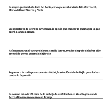
La mujer que tumbó la lista del Pacto, en la que estaba María Fda. Carrascal,
María del Mar Pizarro y “Lalis
Los opositores de Petro no tuvieron más opción que criticar la puerta por la que
entró a la Casa Blanca
Así encontraron el cuerpo del cura Camilo Torres, 60 años después de haber sido
escondido por un general del Ejército
Regresar a la radio para comentar fútbol, la solución de Iván Mejía para luchar
contra la depresión
La casona más de 100 años de la embajada de Colombia en Washington donde
Petro afinó su cara a cara con Trump