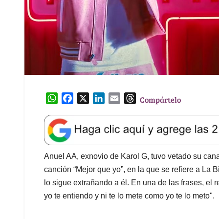
W
F
X
L
E
T
Compártelo
h
a
i
m
h
a
c
n
a
r
t
e
k
i
e
s
b
e
l
a
A
o
d
d
Anuel AA, exnovio de Karol G, tuvo vetado su can
p
o
I
s
canción “Mejor que yo”, en la que se refiere a La B
p
k
n
lo sigue extrañando a él. En una de las frases, el
yo te entiendo y ni te lo mete como yo te lo meto".