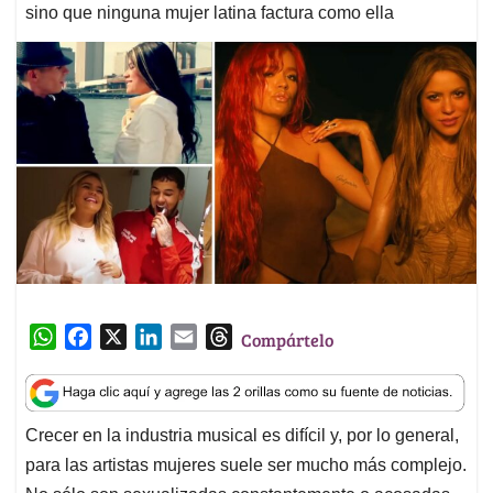
sino que ninguna mujer latina factura como ella
W
F
X
L
E
T
Compártelo
h
a
i
m
h
a
c
n
a
r
t
e
k
i
e
Crecer en la industria musical es difícil y, por lo general,
s
b
e
l
a
para las artistas mujeres suele ser mucho más complejo.
A
o
d
d