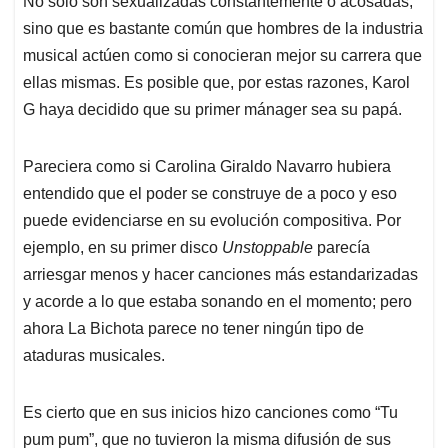
p
o
I
s
No sólo son sexualizadas constantemente o acosadas,
p
k
n
sino que es bastante común que hombres de la industria
musical actúen como si conocieran mejor su carrera que
ellas mismas. Es posible que, por estas razones, Karol
G haya decidido que su primer mánager sea su papá.
Pareciera como si Carolina Giraldo Navarro hubiera
entendido que el poder se construye de a poco y eso
puede evidenciarse en su evolución compositiva. Por
ejemplo, en su primer disco
Unstoppable
parecía
arriesgar menos y hacer canciones más estandarizadas
y acorde a lo que estaba sonando en el momento; pero
ahora La Bichota parece no tener ningún tipo de
ataduras musicales.
Es cierto que en sus inicios hizo canciones como “Tu
pum pum”, que no tuvieron la misma difusión de sus