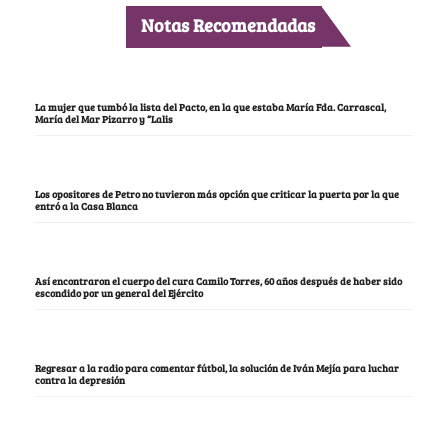
Notas Recomendadas
La mujer que tumbó la lista del Pacto, en la que estaba María Fda. Carrascal,
María del Mar Pizarro y “Lalis
Los opositores de Petro no tuvieron más opción que criticar la puerta por la que
entró a la Casa Blanca
Así encontraron el cuerpo del cura Camilo Torres, 60 años después de haber sido
escondido por un general del Ejército
Regresar a la radio para comentar fútbol, la solución de Iván Mejía para luchar
contra la depresión