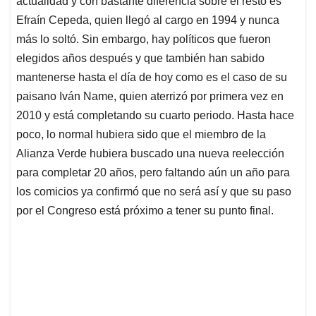
actualidad y con bastante diferencia sobre el resto es
A
o
d
d
p
o
I
s
Efraín Cepeda, quien llegó al cargo en 1994 y nunca
p
k
n
más lo soltó. Sin embargo, hay políticos que fueron
elegidos años después y que también han sabido
mantenerse hasta el día de hoy como es el caso de su
paisano Iván Name, quien aterrizó por primera vez en
2010 y está completando su cuarto periodo. Hasta hace
poco, lo normal hubiera sido que el miembro de la
Alianza Verde hubiera buscado una nueva reelección
para completar 20 años, pero faltando aún un año para
los comicios ya confirmó que no será así y que su paso
por el Congreso está próximo a tener su punto final.