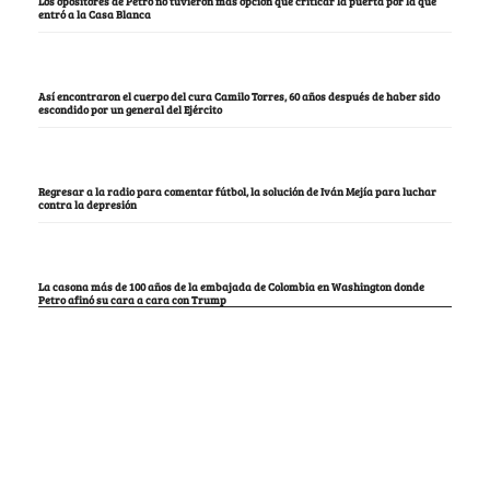
Los opositores de Petro no tuvieron más opción que criticar la puerta por la que
entró a la Casa Blanca
Así encontraron el cuerpo del cura Camilo Torres, 60 años después de haber sido
escondido por un general del Ejército
Regresar a la radio para comentar fútbol, la solución de Iván Mejía para luchar
contra la depresión
La casona más de 100 años de la embajada de Colombia en Washington donde
Petro afinó su cara a cara con Trump