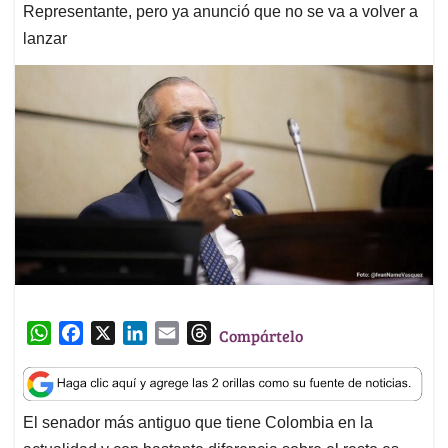
Representante, pero ya anunció que no se va a volver a
lanzar
W
F
X
L
E
T
Compártelo
h
a
i
m
h
a
c
n
a
r
t
e
k
i
e
El senador más antiguo que tiene Colombia en la
s
b
e
l
a