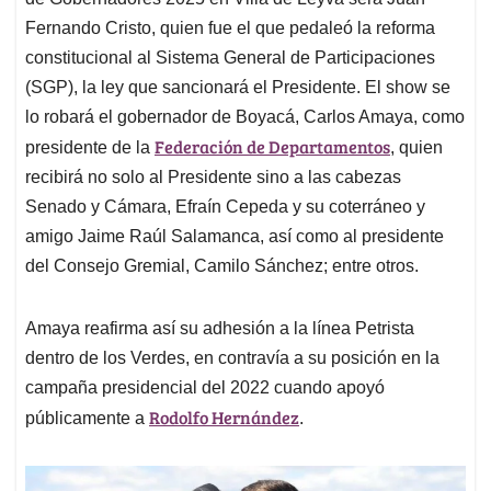
A
o
d
d
p
o
I
s
Fernando Cristo, quien fue el que pedaleó la reforma
p
k
n
constitucional al Sistema General de Participaciones
(SGP), la ley que sancionará el Presidente. El show se
lo robará el gobernador de Boyacá, Carlos Amaya, como
Federación de Departamentos
presidente de la
, quien
recibirá no solo al Presidente sino a las cabezas
Senado y Cámara, Efraín Cepeda y su coterráneo y
amigo Jaime Raúl Salamanca, así como al presidente
del Consejo Gremial, Camilo Sánchez; entre otros.
Amaya reafirma así su adhesión a la línea Petrista
dentro de los Verdes, en contravía a su posición en la
campaña presidencial del 2022 cuando apoyó
Rodolfo Hernández
públicamente a
.