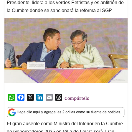
Presidente, lidera a los verdes Petristas y es anfitrión de
la Cumbre donde se sancionará la reforma al SGP
W
F
X
L
E
T
Compártelo
h
a
i
m
h
a
c
n
a
r
t
e
k
i
e
El gran ausente como Ministro del Interior en la Cumbre
s
b
e
l
a
de Gobernadores 2025 en Villa de Leyva será Juan