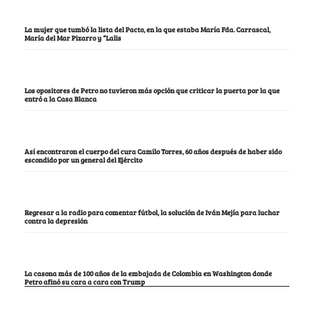
La mujer que tumbó la lista del Pacto, en la que estaba María Fda. Carrascal,
María del Mar Pizarro y “Lalis
Los opositores de Petro no tuvieron más opción que criticar la puerta por la que
entró a la Casa Blanca
Así encontraron el cuerpo del cura Camilo Torres, 60 años después de haber sido
escondido por un general del Ejército
Regresar a la radio para comentar fútbol, la solución de Iván Mejía para luchar
contra la depresión
La casona más de 100 años de la embajada de Colombia en Washington donde
Petro afinó su cara a cara con Trump