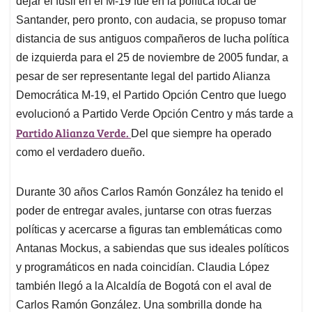
dejar el fusil en el M-19 fue en la política local de
A
o
d
d
p
o
I
s
Santander, pero pronto, con audacia, se propuso tomar
p
k
n
distancia de sus antiguos compañeros de lucha política
de izquierda para el 25 de noviembre de 2005 fundar, a
pesar de ser representante legal del partido Alianza
Democrática M-19, el Partido Opción Centro que luego
evolucionó a Partido Verde Opción Centro y más tarde a
Partido Alianza Verde.
Del que siempre ha operado
como el verdadero dueño.
Durante 30 años Carlos Ramón González ha tenido el
poder de entregar avales, juntarse con otras fuerzas
políticas y acercarse a figuras tan emblemáticas como
Antanas Mockus, a sabiendas que sus ideales políticos
y programáticos en nada coincidían. Claudia López
también llegó a la Alcaldía de Bogotá con el aval de
Carlos Ramón González. Una sombrilla donde ha