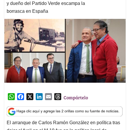
y dueño del Partido Verde escampa la
borrasca en España
W
F
X
L
E
T
Compártelo
h
a
i
m
h
a
c
n
a
r
t
e
k
i
e
El arranque de Carlos Ramón González en política tras
s
b
e
l
a