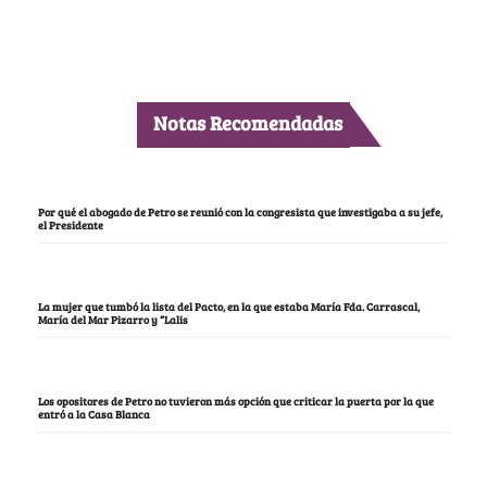
Notas Recomendadas
Por qué el abogado de Petro se reunió con la congresista que investigaba a su jefe,
el Presidente
La mujer que tumbó la lista del Pacto, en la que estaba María Fda. Carrascal,
María del Mar Pizarro y “Lalis
Los opositores de Petro no tuvieron más opción que criticar la puerta por la que
entró a la Casa Blanca