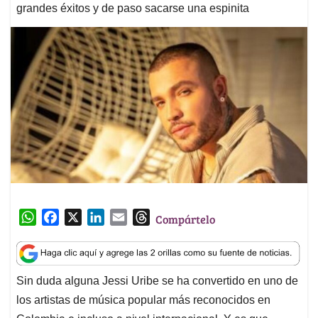
grandes éxitos y de paso sacarse una espinita
W
F
X
L
E
T
Compártelo
h
a
i
m
h
a
c
n
a
r
t
e
k
i
e
Sin duda alguna Jessi Uribe se ha convertido en uno de
s
b
e
l
a
los artistas de música popular más reconocidos en
A
o
d
d