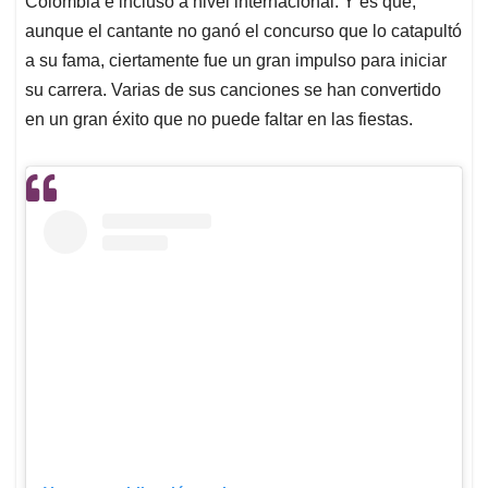
p
o
I
s
Colombia e incluso a nivel internacional. Y es que,
p
k
n
aunque el cantante no ganó el concurso que lo catapultó
a su fama, ciertamente fue un gran impulso para iniciar
su carrera. Varias de sus canciones se han convertido
en un gran éxito que no puede faltar en las fiestas.