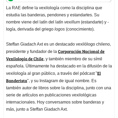
t
e
k
i
e
La RAE define la vexilología como la disciplina que
s
b
e
l
a
estudia las banderas, pendones y estandartes. Su
A
o
d
d
p
o
I
s
nombre viene del latín del latín
vexillum
(estandarte) y -
p
k
n
logía, derivada del griego
logos
(conocimiento).
Steffan Giadach Axt es un destacado vexilólogo chileno,
Corporación Nacional de
presidente y fundador de la
Vexilología de Chile
,
y también miembro de su símil
española. Últimamente ha destacado en la difusión de la
El
vexilología al gran público, a través del pódcas
t "
Banderista
"
, y su Instagram de igual nombre. Es
también autor de libros sobre la disciplina, junto con una
serie de artículos en publicaciones vexilológicas
internacionales. Hoy conversamos sobre banderas y
más, junto a Steffan Giadach Axt.