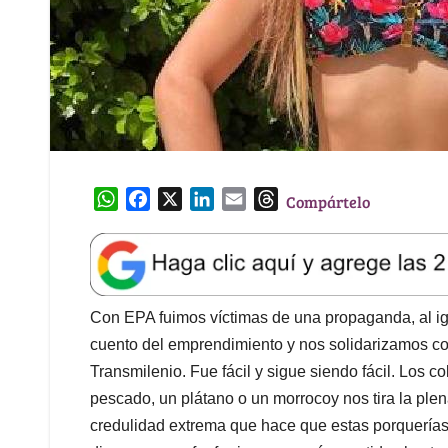
W
F
X
L
E
T
Compártelo
h
a
i
m
h
a
c
n
a
r
t
e
k
i
e
s
b
e
l
a
A
o
d
d
Con EPA fuimos víctimas de una propaganda, al ig
p
o
I
s
cuento del emprendimiento y nos solidarizamos con
p
k
n
Transmilenio. Fue fácil y sigue siendo fácil. Los 
pescado, un plátano o un morrocoy nos tira la plen
credulidad extrema que hace que estas porquerías