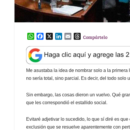
W
F
X
L
E
T
Compártelo
h
a
i
m
h
a
c
n
a
r
t
e
k
i
e
s
b
e
l
a
A
o
d
d
Me asustaba la idea de nombrar solo a la primera 
p
o
I
s
no sería total, sino parcial. Es decir, del todo solo
p
k
n
Sin embargo, las cosas dieron un vuelvo. Qué grande
que les correspondió el estallido social.
Evitaré adjetivar lo sucedido, lo que sí diré es qu
exclusión que se resuelve aparentemente con perten