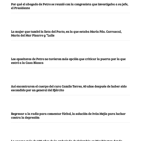
Por qué el abogado de Petro se reunió con la congresista que investigaba a su jefe,
el Presidente
La mujer que tumbó la lista del Pacto, en la que estaba María Fda. Carrascal,
María del Mar Pizarro y “Lalis
Los opositores de Petro no tuvieron más opción que criticar la puerta por la que
entró a la Casa Blanca
Así encontraron el cuerpo del cura Camilo Torres, 60 años después de haber sido
escondido por un general del Ejército
Regresar a la radio para comentar fútbol, la solución de Iván Mejía para luchar
contra la depresión
La casona más de 100 años de la embajada de Colombia en Washington donde