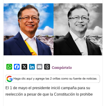
W
F
X
L
E
T
Compártelo
h
a
i
m
h
a
c
n
a
r
t
e
k
i
e
El 1 de mayo el presidente inició campaña para su
s
b
e
l
a
reelección a pesar de que la Constitución lo prohibe
A
o
d
d
p
o
I
s