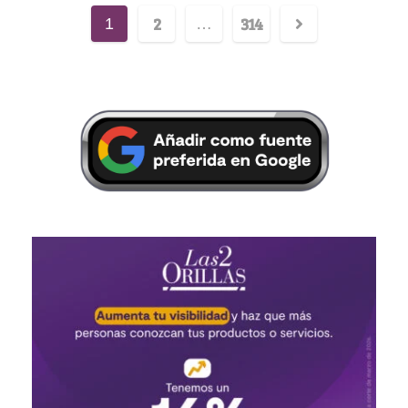
2
314
1
…