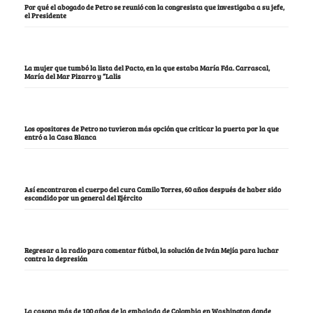
Por qué el abogado de Petro se reunió con la congresista que investigaba a su jefe,
el Presidente
La mujer que tumbó la lista del Pacto, en la que estaba María Fda. Carrascal,
María del Mar Pizarro y “Lalis
Los opositores de Petro no tuvieron más opción que criticar la puerta por la que
entró a la Casa Blanca
Así encontraron el cuerpo del cura Camilo Torres, 60 años después de haber sido
escondido por un general del Ejército
Regresar a la radio para comentar fútbol, la solución de Iván Mejía para luchar
contra la depresión
La casona más de 100 años de la embajada de Colombia en Washington donde