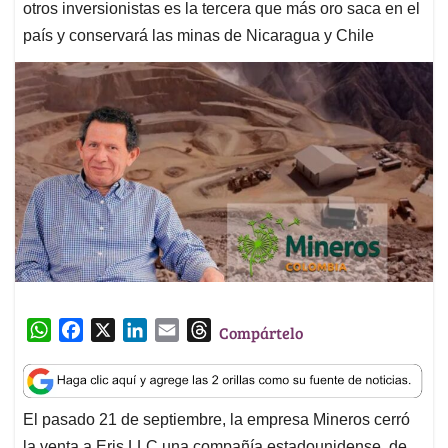
otros inversionistas es la tercera que más oro saca en el
país y conservará las minas de Nicaragua y Chile
W
F
X
L
E
T
Compártelo
h
a
i
m
h
a
c
n
a
r
t
e
k
i
e
El pasado 21 de septiembre, la empresa Mineros cerró
s
b
e
l
a
la venta a Eris LLC una compañía estadounidense, de