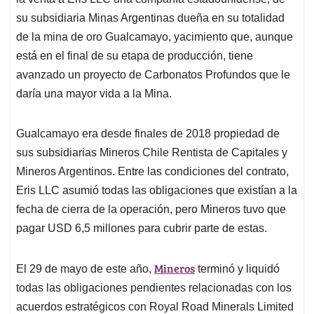
A
o
d
d
p
o
I
s
su subsidiaria Minas Argentinas dueña en su totalidad
p
k
n
de la mina de oro Gualcamayo, yacimiento que, aunque
está en el final de su etapa de producción, tiene
avanzado un proyecto de Carbonatos Profundos que le
daría una mayor vida a la Mina.
Gualcamayo era desde finales de 2018 propiedad de
sus subsidiarias Mineros Chile Rentista de Capitales y
Mineros Argentinos. Entre las condiciones del contrato,
Eris LLC asumió todas las obligaciones que existían a la
fecha de cierra de la operación, pero Mineros tuvo que
pagar USD 6,5 millones para cubrir parte de estas.
Mineros
El 29 de mayo de este año,
terminó y liquidó
todas las obligaciones pendientes relacionadas con los
acuerdos estratégicos con Royal Road Minerals Limited