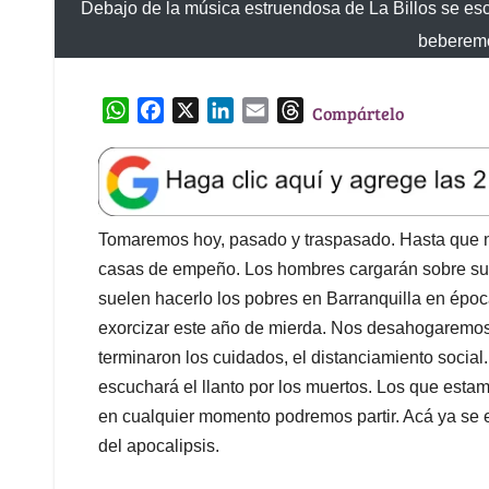
escuchará el llanto por los muertos. Los que esta
en cualquier momento podremos partir. Acá ya se 
del apocalipsis.
2020, año horrible. Murió el Diego. Murieron los v
entubados en una UCI. A una cama de distancia. D
Duque salió en televisión todos los días desde mar
miles de millones de pesos para decirnos al final 
decreto. La tal meseta esa de la enfermedad en Co
diarios se estima precio de saldo. Ahora, en la cal
el de Uribia, se emparrandan sin piedad. Todos cel
acuerdan de Claudia?, ¿la fanática del distanciam
habitual grosería neohippie, a un joven preocupa
Victorino que dejara la amargura “que le pusiera 
cuando le preguntan por el virus. Ese tal virus y
siente cómoda mandando.