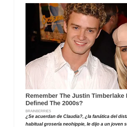
¿Se acuerdan de Claudia?, ¿la fanática del dis
habitual grosería neohippie, le dijo a un joven
le pusiera onda”
_______________________________________
39.000 muertos por Covid en un país de irresponsab
apartamentos de los matrimonios que se destruye
solteros rodeados de botellas vacías de marcas ex
eterno y silencioso. Afuera lo único que hay para ver
mundo.
Yo intentaré no beber demasiado. Al menos reserv
depresivo, un enero donde nos hundiremos todo. E