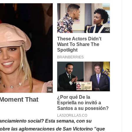
tanciamiento social? Esta semana, con su
 sobre las aglomeraciones de San Victorino “que
_________________________________________
les no nos va quitar la alegría pues. Y en los
ron por la convivencia extrema amanecen los nuevos
trañas y al fondo, como una peonza, el disco gira
 son los cerros y la histérica alegría del fin del
aré endorfinas para lo que se viene. Un enero
l enero de las deudas y en donde los números del