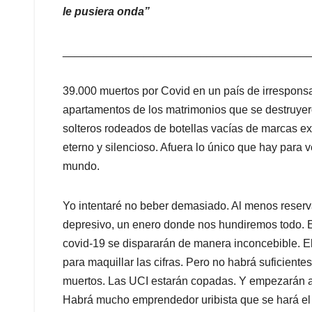
covid-19 se dispararán de manera inconcebible. El
para maquillar las cifras. Pero no habrá suficient
muertos. Las UCI estarán copadas. Y empezarán a f
Habrá mucho emprendedor uribista que se hará el b
Alejandro Lyons. Del apocalipsis se salvarán los r
fincas. Paranoicos y solitarios como Vargas Lleras,
fuera Howard Hughes. Ellos están a salvo, ellos n
preparándose para el verdadero año del caos, el q
Qué imbéciles, ¿cierto? ¿recuerdan cuando creía
pensamos que los zorros volverían a caminar por 
de encierro. Pensamos que de verdad el apocalipsi
Los únicos que vamos a morir somos los pobres, bo