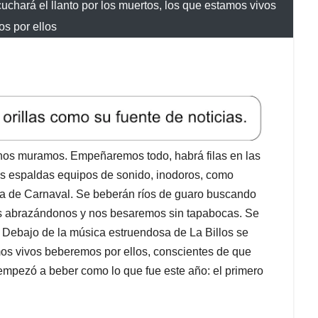
mos vivos beberemos por ellos, conscientes de que
empezó a beber como lo que fue este año: el primero
iejos, los gordos, los asmáticos. Papá y mamá
opados y sin poder morir agarrados de la mano.
zo, cuando llegó al país la pandemia, y se gastó
que nada importa, que el virus se había acabado por
lombia no llegó. 7.000 infectados y 189 muertos
le, parece un eterno día sin IVA. Los alcaldes, como
ebran la vida y ya no importa el contagio. ¿Se
iento social? Esta semana le contestó, con su
do por las aglomeraciones que se desatan en San
onda”. Me cuentan que la alcaldesa contesta muy mal
a pasó, “vamos es a mandar”. Le encanta mandar. Se