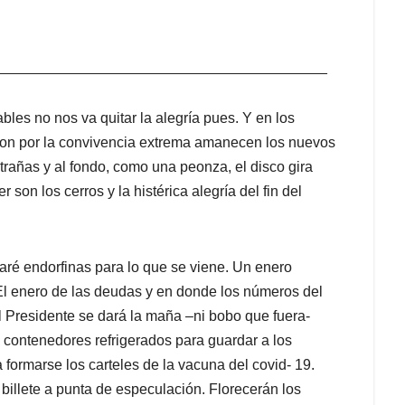
 Presidente se dará la maña –ni bobo que fuera-
es contenedores refrigerados para guardar a los
ormarse los carteles de la vacuna del covid- 19.
illete a punta de especulación. Florecerán los
icos, por supuesto. Ellos están refugiados en sus
 sin dejarse ver de nadie, sin tocar a nadie, como si
o tomarán este diciembre. Ellos estarán
ue viene, el 2021.
n que la pandemia nos iba a cambiar? ¿Qué
Teusaquillo? Fueron tan lindos esos primeros días
s vendría ahora y para todos, pero nada que ver.
rrachos, pegados a la botella.