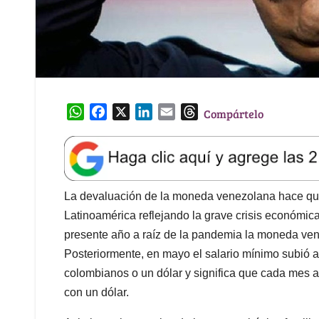
W
F
X
L
E
T
Compártelo
h
a
i
m
h
a
c
n
a
r
t
e
k
i
e
s
b
e
l
a
A
o
d
d
La devaluación de la moneda venezolana hace que
p
o
I
s
Latinoamérica reflejando la grave crisis económic
p
k
n
presente año a raíz de la pandemia la moneda ve
Posteriormente, en mayo el salario mínimo subió a
colombianos o un dólar y significa que cada mes 
con un dólar.