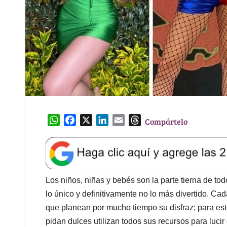
W
F
X
L
E
T
Compártelo
h
a
i
m
h
a
c
n
a
r
t
e
k
i
e
s
b
e
l
a
A
o
d
d
Los niños, niñas y bebés son la parte tierna de t
p
o
I
s
lo único y definitivamente no lo más divertido. Ca
p
k
n
que planean por mucho tiempo su disfraz; para est
pidan dulces utilizan todos sus recursos para lucir