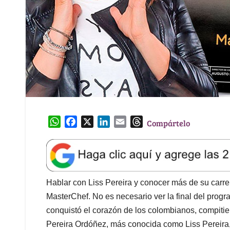
W
F
X
L
E
T
Compártelo
h
a
i
m
h
a
c
n
a
r
t
e
k
i
e
s
b
e
l
a
A
o
d
d
Hablar con Liss Pereira y conocer más de su car
p
o
I
s
MasterChef. No es necesario ver la final del pro
p
k
n
conquistó el corazón de los colombianos, compiti
Pereira Ordóñez, más conocida como Liss Pereira