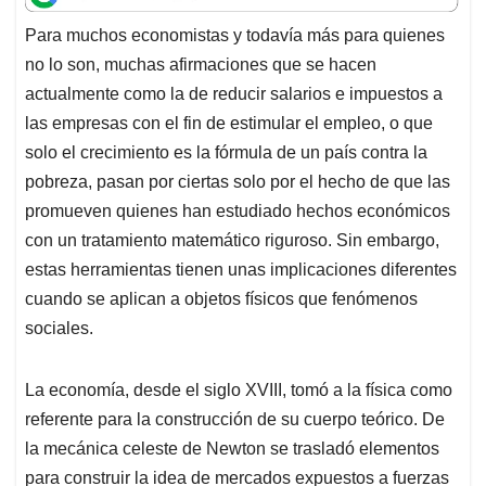
t
e
k
i
e
Para muchos economistas y todavía más para quienes
s
b
e
l
a
no lo son, muchas afirmaciones que se hacen
A
o
d
d
p
o
I
s
actualmente como la de reducir salarios e impuestos a
p
k
n
las empresas con el fin de estimular el empleo, o que
solo el crecimiento es la fórmula de un país contra la
pobreza, pasan por ciertas solo por el hecho de que las
promueven quienes han estudiado hechos económicos
con un tratamiento matemático riguroso. Sin embargo,
estas herramientas tienen unas implicaciones diferentes
cuando se aplican a objetos físicos que fenómenos
sociales.
La economía, desde el siglo XVIII, tomó a la física como
referente para la construcción de su cuerpo teórico. De
la mecánica celeste de Newton se trasladó elementos
para construir la idea de mercados expuestos a fuerzas