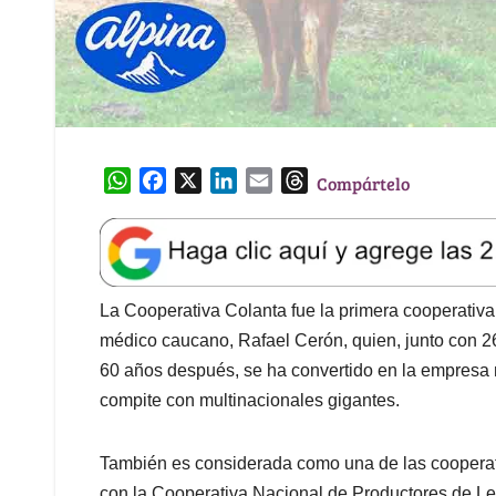
W
F
X
L
E
T
Compártelo
h
a
i
m
h
a
c
n
a
r
t
e
k
i
e
s
b
e
l
a
A
o
d
d
La Cooperativa Colanta fue la primera cooperativa
p
o
I
s
médico caucano, Rafael Cerón, quien, junto con 2
p
k
n
60 años después, se ha convertido en la empresa 
compite con multinacionales gigantes.
También es considerada como una de las cooperati
con la Cooperativa Nacional de Productores de L