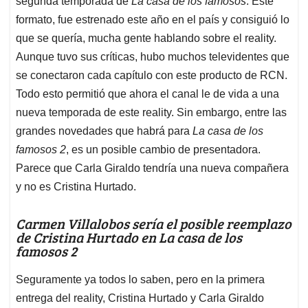
segunda temporada de
La casa de los famosos
. Este
A
o
d
d
p
o
I
s
formato, fue estrenado este año en el país y consiguió lo
p
k
n
que se quería, mucha gente hablando sobre el reality.
Aunque tuvo sus críticas, hubo muchos televidentes que
se conectaron cada capítulo con este producto de RCN.
Todo esto permitió que ahora el canal le de vida a una
nueva temporada de este reality. Sin embargo, entre las
grandes novedades que habrá para
La casa de los
famosos 2
, es un posible cambio de presentadora.
Parece que Carla Giraldo tendría una nueva compañera
y no es Cristina Hurtado.
Carmen Villalobos sería el posible reemplazo
de Cristina Hurtado en La casa de los
famosos 2
Seguramente ya todos lo saben, pero en la primera
entrega del reality, Cristina Hurtado y Carla Giraldo