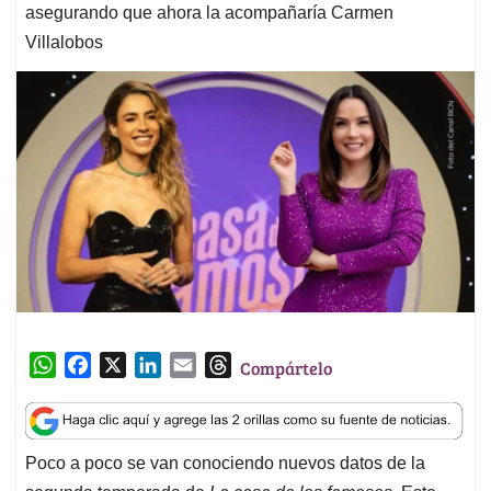
asegurando que ahora la acompañaría Carmen
Villalobos
W
F
X
L
E
T
Compártelo
h
a
i
m
h
a
c
n
a
r
t
e
k
i
e
Poco a poco se van conociendo nuevos datos de la
s
b
e
l
a