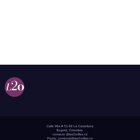
Calle 98a # 51-69 La Castellana
Bogotá, Colombia.
contacto @las2orillas.co
Pauta:
comercial@las2orillas.co