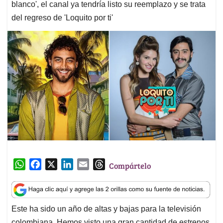
blanco', el canal ya tendría listo su reemplazo y se trata
del regreso de 'Loquito por ti'
W
F
X
L
E
T
Compártelo
h
a
i
m
h
a
c
n
a
r
t
e
k
i
e
Este ha sido un año de altas y bajas para la televisión
s
b
e
l
a
colombiana. Hemos visto una gran cantidad de estrenos,