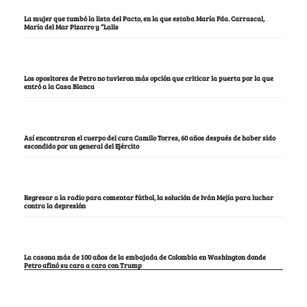
La mujer que tumbó la lista del Pacto, en la que estaba María Fda. Carrascal,
María del Mar Pizarro y “Lalis
Los opositores de Petro no tuvieron más opción que criticar la puerta por la que
entró a la Casa Blanca
Así encontraron el cuerpo del cura Camilo Torres, 60 años después de haber sido
escondido por un general del Ejército
Regresar a la radio para comentar fútbol, la solución de Iván Mejía para luchar
contra la depresión
La casona más de 100 años de la embajada de Colombia en Washington donde
Petro afinó su cara a cara con Trump