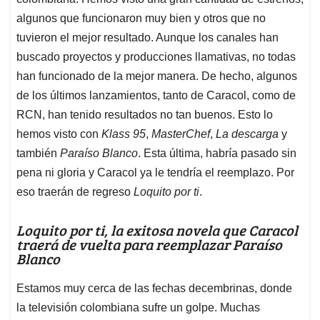
A
o
d
d
p
o
I
s
algunos que funcionaron muy bien y otros que no
p
k
n
tuvieron el mejor resultado. Aunque los canales han
buscado proyectos y producciones llamativas, no todas
han funcionado de la mejor manera. De hecho, algunos
de los últimos lanzamientos, tanto de Caracol, como de
RCN, han tenido resultados no tan buenos. Esto lo
hemos visto con
Klass 95
,
MasterChef
,
La descarga
y
también
Paraíso Blanco
. Esta última, habría pasado sin
pena ni gloria y Caracol ya le tendría el reemplazo. Por
eso traerán de regreso
Loquito por ti
.
Loquito por ti, la exitosa novela que Caracol
traerá de vuelta para reemplazar Paraíso
Blanco
Estamos muy cerca de las fechas decembrinas, donde
la televisión colombiana sufre un golpe. Muchas