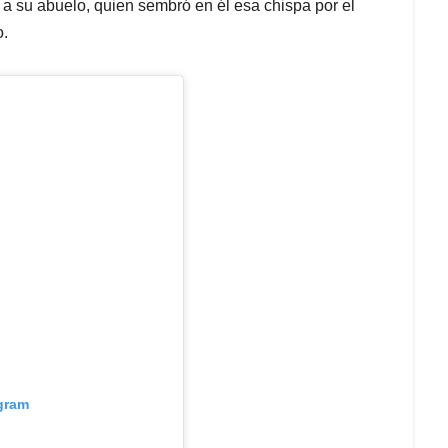
a su abuelo, quien sembró en él esa chispa por el
o.
agram