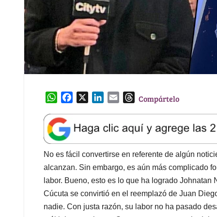
W
F
X
L
E
T
Compártelo
h
a
i
m
h
a
c
n
a
r
t
e
k
i
e
s
b
e
l
a
A
o
d
d
No es fácil convertirse en referente de algún notic
p
o
I
s
alcanzan. Sin embargo, es aún más complicado for
p
k
n
labor. Bueno, esto es lo que ha logrado Johnatan 
Cúcuta se convirtió en el reemplazó de Juan Diego 
nadie. Con justa razón, su labor no ha pasado des