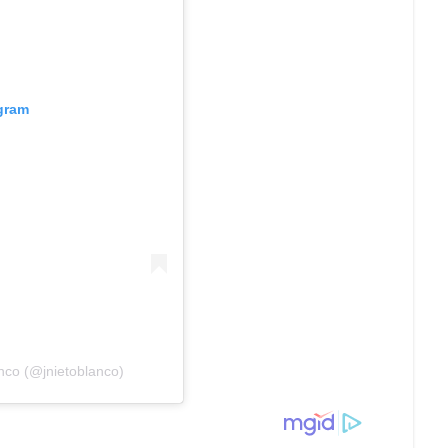
agram
nco (@jnietoblanco)