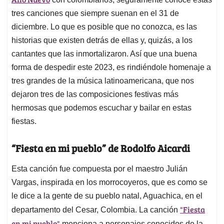
A
o
d
d
p
o
I
s
tres canciones que siempre suenan en el 31 de
p
k
n
diciembre. Lo que es posible que no conozca, es las
historias que existen detrás de ellas y, quizás, a los
cantantes que las inmortalizaron. Así que una buena
forma de despedir este 2023, es rindiéndole homenaje a
tres grandes de la música latinoamericana, que nos
dejaron tres de las composiciones festivas más
hermosas que podemos escuchar y bailar en estas
fiestas.
“Fiesta en mi pueblo” de Rodolfo Aicardi
Esta canción fue compuesta por el maestro Julián
Vargas, inspirada en los morrocoyeros, que es como se
le dice a la gente de su pueblo natal, Aguachica, en el
"Fiesta
departamento del Cesar, Colombia. La canción
en mi pueblo"
menciona a personajes conocidos de la