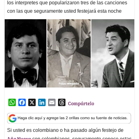
los interpretes que popularizaron tres de las canciones
con las que seguramente usted festejará esta noche
W
F
X
L
E
T
Compártelo
h
a
i
m
h
a
c
n
a
r
t
e
k
i
e
Si usted es colombiano o ha pasado algún festejo de
s
b
e
l
a
Año Nuevo
con colombianos, seguramente conoce estas