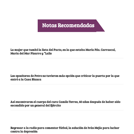
Notas Recomendadas
La mujer que tumbó la lista del Pacto, en la que estaba María Fda. Carrascal,
María del Mar Pizarro y “Lalis
Los opositores de Petro no tuvieron más opción que criticar la puerta por la que
entró a la Casa Blanca
Así encontraron el cuerpo del cura Camilo Torres, 60 años después de haber sido
escondido por un general del Ejército
Regresar a la radio para comentar fútbol, la solución de Iván Mejía para luchar
contra la depresión