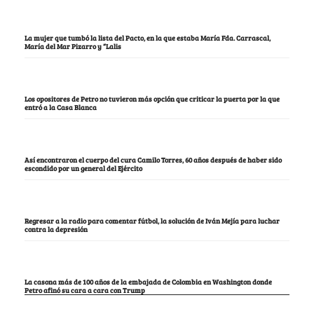
La mujer que tumbó la lista del Pacto, en la que estaba María Fda. Carrascal,
María del Mar Pizarro y “Lalis
Los opositores de Petro no tuvieron más opción que criticar la puerta por la que
entró a la Casa Blanca
Así encontraron el cuerpo del cura Camilo Torres, 60 años después de haber sido
escondido por un general del Ejército
Regresar a la radio para comentar fútbol, la solución de Iván Mejía para luchar
contra la depresión
La casona más de 100 años de la embajada de Colombia en Washington donde
Petro afinó su cara a cara con Trump