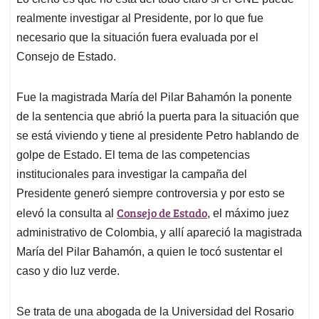
s
b
e
l
a
realmente investigar al Presidente, por lo que fue
A
o
d
d
p
o
I
s
necesario que la situación fuera evaluada por el
p
k
n
Consejo de Estado.
Fue la magistrada María del Pilar Bahamón la ponente
de la sentencia que abrió la puerta para la situación que
se está viviendo y tiene al presidente Petro hablando de
golpe de Estado. El tema de las competencias
institucionales para investigar la campaña del
Presidente generó siempre controversia y por esto se
Consejo de Estado
elevó la consulta al
, el máximo juez
administrativo de Colombia, y allí apareció la magistrada
María del Pilar Bahamón, a quien le tocó sustentar el
caso y dio luz verde.
Se trata de una abogada de la Universidad del Rosario