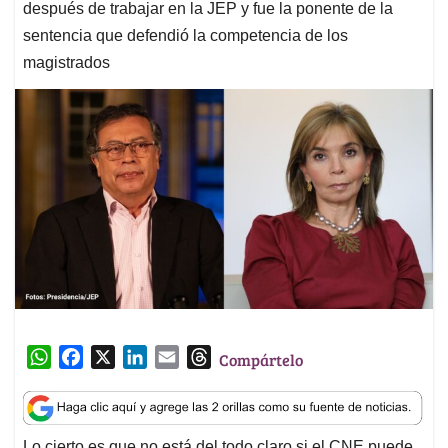
después de trabajar en la JEP y fue la ponente de la
sentencia que defendió la competencia de los
magistrados
W
F
X
L
E
T
Compártelo
h
a
i
m
h
a
c
n
a
r
t
e
k
i
e
Lo cierto es que no está del todo claro si el CNE puede