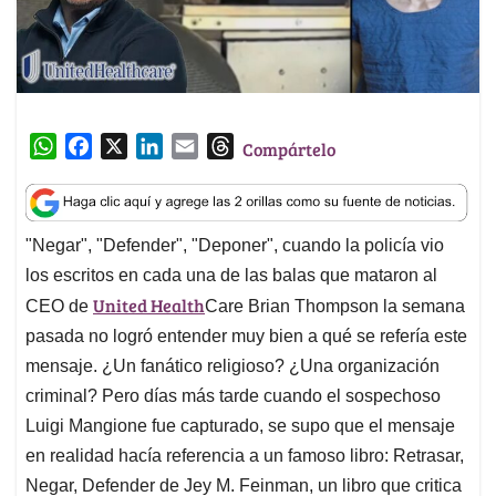
W
F
X
L
E
T
Compártelo
h
a
i
m
h
a
c
n
a
r
t
e
k
i
e
"Negar", "Defender", "Deponer", cuando la policía vio
s
b
e
l
a
los escritos en cada una de las balas que mataron al
A
o
d
d
p
o
I
s
United Health
CEO de
Care Brian Thompson la semana
p
k
n
pasada no logró entender muy bien a qué se refería este
mensaje. ¿Un fanático religioso? ¿Una organización
criminal? Pero días más tarde cuando el sospechoso
Luigi Mangione fue capturado, se supo que el mensaje
en realidad hacía referencia a un famoso libro: Retrasar,
Negar, Defender de Jey M. Feinman, un libro que critica