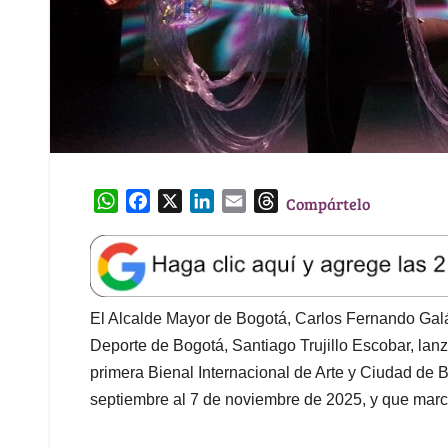
W
F
X
L
E
T
Compártelo
h
a
i
m
h
a
c
n
a
r
t
e
k
i
e
s
b
e
l
a
A
o
d
d
El Alcalde Mayor de Bogotá, Carlos Fernando Galá
p
o
I
s
Deporte de Bogotá, Santiago Trujillo Escobar, lan
p
k
n
primera Bienal Internacional de Arte y Ciudad de 
septiembre al 7 de noviembre de 2025, y que marcará