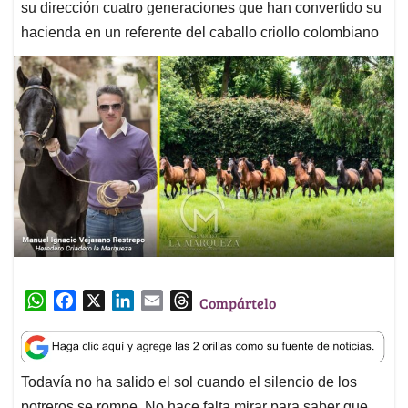
su dirección cuatro generaciones que han convertido su
hacienda en un referente del caballo criollo colombiano
W
F
X
L
E
T
Compártelo
h
a
i
m
h
a
c
n
a
r
t
e
k
i
e
Todavía no ha salido el sol cuando el silencio de los
s
b
e
l
a
potreros se rompe. No hace falta mirar para saber que