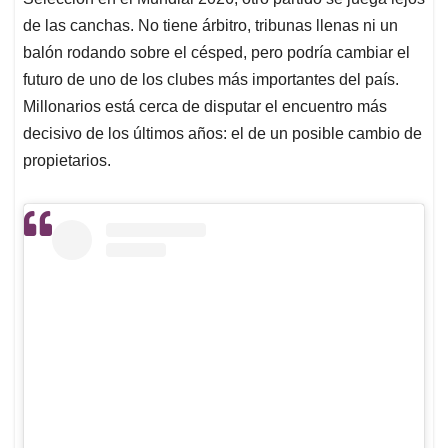
A
o
d
d
p
o
I
s
de las canchas. No tiene árbitro, tribunas llenas ni un
p
k
n
balón rodando sobre el césped, pero podría cambiar el
futuro de uno de los clubes más importantes del país.
Millonarios está cerca de disputar el encuentro más
decisivo de los últimos años: el de un posible cambio de
propietarios.