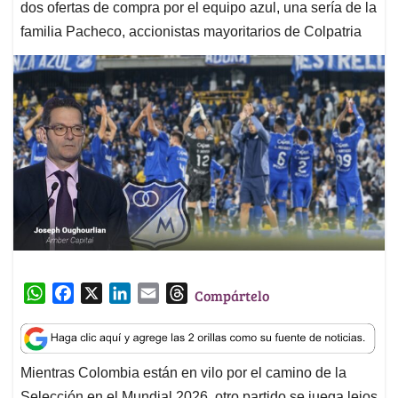
dos ofertas de compra por el equipo azul, una sería de la
familia Pacheco, accionistas mayoritarios de Colpatria
W
F
X
L
E
T
Compártelo
h
a
i
m
h
a
c
n
a
r
t
e
k
i
e
Mientras Colombia están en vilo por el camino de la
s
b
e
l
a
Selección en el Mundial 2026, otro partido se juega lejos