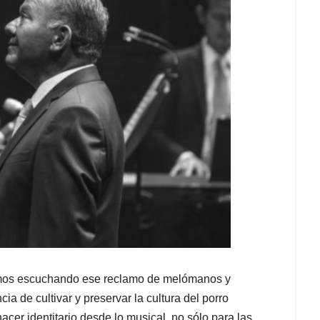
mos escuchando ese reclamo de melómanos y
ia de cultivar y preservar la cultura del porro
er identitario desde lo musical, no sólo para las