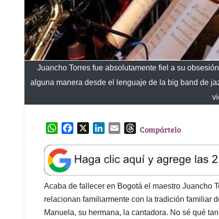
Juancho Torres fue absolutamente fiel a su obsesión
alguna manera desde el lenguaje de la big band de jaz
v
W
F
X
L
E
T
Compártelo
h
a
i
m
h
a
c
n
a
r
t
e
k
i
e
s
b
e
l
a
A
o
d
d
Acaba de fallecer en Bogotá el maestro Juancho To
p
o
I
s
relacionan familiarmente con la tradición familiar 
p
k
n
Manuela, su hermana, la cantadora. No sé qué tan ci