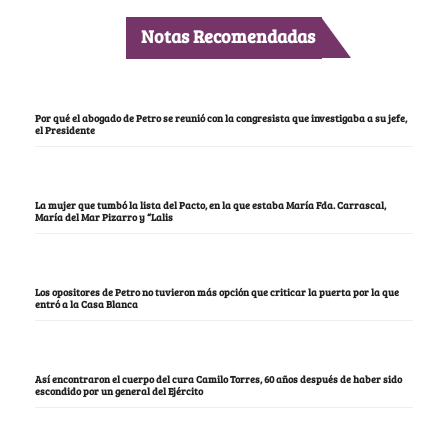
Notas Recomendadas
Por qué el abogado de Petro se reunió con la congresista que investigaba a su jefe,
el Presidente
La mujer que tumbó la lista del Pacto, en la que estaba María Fda. Carrascal,
María del Mar Pizarro y “Lalis
Los opositores de Petro no tuvieron más opción que criticar la puerta por la que
entró a la Casa Blanca
Así encontraron el cuerpo del cura Camilo Torres, 60 años después de haber sido
escondido por un general del Ejército