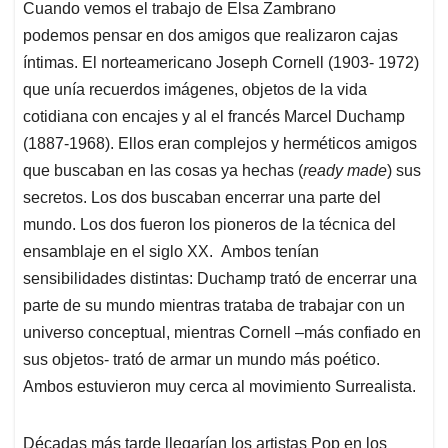
Cuando vemos el trabajo de Elsa Zambrano
s
b
e
l
a
podemos pensar en dos amigos que realizaron cajas
A
o
d
d
p
o
I
s
íntimas. El norteamericano Joseph Cornell (1903- 1972)
p
k
n
que unía recuerdos imágenes, objetos de la vida
cotidiana con encajes y al el francés Marcel Duchamp
(1887-1968). Ellos eran complejos y herméticos amigos
que buscaban en las cosas ya hechas (
ready made
) sus
secretos. Los dos buscaban encerrar una parte del
mundo. Los dos fueron los pioneros de la técnica del
ensamblaje en el siglo XX. Ambos tenían
sensibilidades distintas: Duchamp trató de encerrar una
parte de su mundo mientras trataba de trabajar con un
universo conceptual, mientras Cornell –más confiado en
sus objetos- trató de armar un mundo más poético.
Ambos estuvieron muy cerca al movimiento Surrealista.
Décadas más tarde llegarían los artistas Pop en los