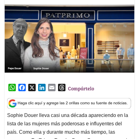
W
F
X
L
E
T
Compártelo
h
a
i
m
h
a
c
n
a
r
t
e
k
i
e
Sophie Douer lleva casi una década apareciendo en la
s
b
e
l
a
lista de las mujeres más poderosas e influyentes del
A
o
d
d
p
o
I
s
país. Como ella y durante mucho más tiempo, las