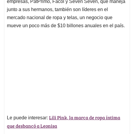
p
k
n
empresas, PatPrimo, Facol y Seven Seven, que maneja
junto a sus hermanos, también son líderes en el
mercado nacional de ropa y telas, un negocio que
mueve un poco más de $10 billones anuales en el país.
Lili Pink, la marca de ropa íntima
Le puede interesar:
que desbancó a Leonisa