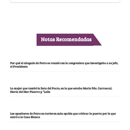
Notas Recomendadas
Por qué el abogado de Petro se reunió con la congresista que investigaba a su jefe,
el Presidente
La mujer que tumbó la lista del Pacto, en la que estaba María Fda. Carrascal,
María del Mar Pizarro y “Lalis
Los opositores de Petro no tuvieron más opción que criticar la puerta por la que
entró a la Casa Blanca