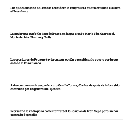
Por qué el abogado de Petro se reunió con la congresista que investigaba a su jefe,
el Presidente
La mujer que tumbó la lista del Pacto, en la que estaba María Fda. Carrascal,
María del Mar Pizarro y “Lalis
Los opositores de Petro no tuvieron más opción que criticar la puerta por la que
entró a la Casa Blanca
Así encontraron el cuerpo del cura Camilo Torres, 60 años después de haber sido
escondido por un general del Ejército
Regresar a la radio para comentar fútbol, la solución de Iván Mejía para luchar
contra la depresión