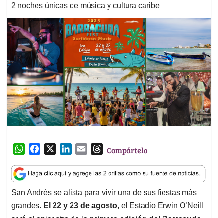
2 noches únicas de música y cultura caribe
W
F
X
L
E
T
Compártelo
h
a
i
m
h
a
c
n
a
r
t
e
k
i
e
San Andrés se alista para vivir una de sus fiestas más
s
b
e
l
a
grandes.
El 22 y 23 de agosto
, el Estadio Erwin O’Neill
A
o
d
d