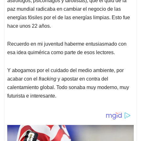
p
o
I
s
astrólogos, psicomagos y tarotistas), que el quid de la
p
k
n
paz mundial radicaba en cambiar el negocio de las
energías fósiles por el de las energías limpias. Esto fue
hace unos 22 años.
Recuerdo en mi juventud haberme entusiasmado con
esa idea quimérica como parte de esos lectores.
Y abogamos por el cuidado del medio ambiente, por
acabar con el
fracking
y apostar en contra del
calentamiento global. Todo sonaba muy moderno, muy
futurista e interesante.