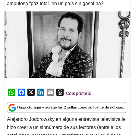
ampulosa “paz total” en un país sin gasolina?
W
F
X
L
E
T
Compártelo
h
a
i
m
h
a
c
n
a
r
t
e
k
i
e
Alejandro Jodorowsky en alguna entrevista televisiva le
s
b
e
l
a
hizo creer a un sinnúmero de sus lectores (entre ellos
A
o
d
d