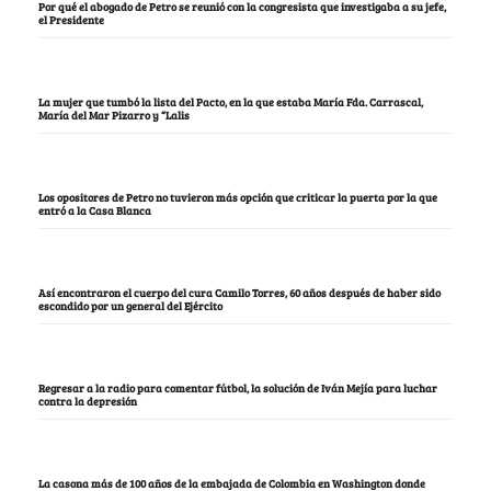
Por qué el abogado de Petro se reunió con la congresista que investigaba a su jefe,
el Presidente
La mujer que tumbó la lista del Pacto, en la que estaba María Fda. Carrascal,
María del Mar Pizarro y “Lalis
Los opositores de Petro no tuvieron más opción que criticar la puerta por la que
entró a la Casa Blanca
Así encontraron el cuerpo del cura Camilo Torres, 60 años después de haber sido
escondido por un general del Ejército
Regresar a la radio para comentar fútbol, la solución de Iván Mejía para luchar
contra la depresión
La casona más de 100 años de la embajada de Colombia en Washington donde