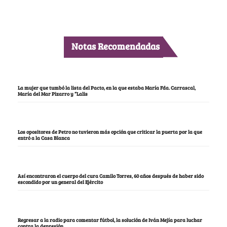
Notas Recomendadas
La mujer que tumbó la lista del Pacto, en la que estaba María Fda. Carrascal,
María del Mar Pizarro y “Lalis
Los opositores de Petro no tuvieron más opción que criticar la puerta por la que
entró a la Casa Blanca
Así encontraron el cuerpo del cura Camilo Torres, 60 años después de haber sido
escondido por un general del Ejército
Regresar a la radio para comentar fútbol, la solución de Iván Mejía para luchar
contra la depresión