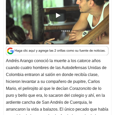
s
b
e
l
a
A
o
d
d
p
o
I
s
p
k
n
Andrés Arango conoció la muerte a los catorce años
cuando cuatro hombres de las Autodefensas Unidas de
Colombia entraron al salón en donde recibía clase,
hicieron levantar a su compañero de pupitre, Carlos
Mario, el pelirojito al que le decían
Corazoncito
de lo
puro y bello que era, lo sacaron del colegio y ahí, en la
ardiente cancha de San Andrés de Cuerquia, le
arrancaron la vida a balazos. El único pecado que había