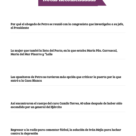
Por qué el abogado de Petro se reunió con la congresista que investigaba a su jefe,
el Presidente
La mujer que tumbó la lista del Pacto, en la que estaba María Fda. Carrascal,
María del Mar Pizarro y “Lalis
Los opositores de Petro no tuvieron más opción que criticar la puerta por la que
entró a la Casa Blanca
Así encontraron el cuerpo del cura Camilo Torres, 60 años después de haber sido
escondido por un general del Ejército
Regresar a la radio para comentar fútbol, la solución de Iván Mejía para luchar
contra la depresión