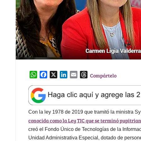
W
F
X
L
E
T
Compártelo
h
a
i
m
h
a
c
n
a
r
t
e
k
i
e
s
b
e
l
a
A
o
d
d
Con la ley 1978 de 2019 que tramitó la ministra S
p
o
I
s
conocida como la Ley TIC que se terminó pupitria
p
k
n
creó el Fondo Único de Tecnologías de la Inform
Unidad Administrativa Especial, dotado de personerí