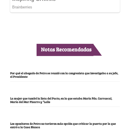
Notas Recomendadas
Por qué el abogado de Petro se reunió con la congresista que investigaba a su jefe,
el Presidente
La mujer que tumbó la lista del Pacto, en la que estaba María Fda. Carrascal,
María del Mar Pizarro y “Lalis
Los opositores de Petro no tuvieron más opción que criticar la puerta por la que
entró a la Casa Blanca