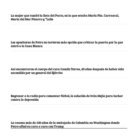
La mujer que tumbó la lista del Pacto, en la que estaba María Fda. Carrascal,
María del Mar Pizarro y “Lalis
Los opositores de Petro no tuvieron más opción que criticar la puerta por la que
entró a la Casa Blanca
Así encontraron el cuerpo del cura Camilo Torres, 60 años después de haber sido
escondido por un general del Ejército
Regresar a la radio para comentar fútbol, la solución de Iván Mejía para luchar
contra la depresión
La casona más de 100 años de la embajada de Colombia en Washington donde
Petro afinó su cara a cara con Trump