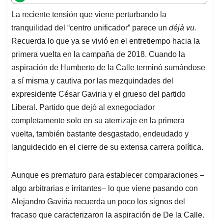
t
e
k
i
e
La reciente tensión que viene perturbando la
s
b
e
l
a
tranquilidad del “centro unificador” parece un
déjà vu.
A
o
d
d
p
o
I
s
Recuerda lo que ya se vivió en el entretiempo hacia la
p
k
n
primera vuelta en la campaña de 2018. Cuando la
aspiración de Humberto de la Calle terminó sumándose
a sí misma y cautiva por las mezquindades del
expresidente César Gaviria y el grueso del partido
Liberal. Partido que dejó al exnegociador
completamente solo en su aterrizaje en la primera
vuelta, también bastante desgastado, endeudado y
languidecido en el cierre de su extensa carrera política.
Aunque es prematuro para establecer comparaciones –
algo arbitrarias e irritantes– lo que viene pasando con
Alejandro Gaviria recuerda un poco los signos del
fracaso que caracterizaron la aspiración de De la Calle.