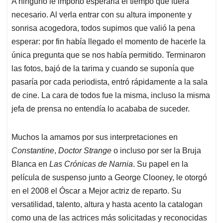
A ninguno le importó esperarla el tiempo que fuera
s
b
e
l
a
necesario. Al verla entrar con su altura imponente y
A
o
d
d
p
o
I
s
sonrisa acogedora, todos supimos que valió la pena
p
k
n
esperar: por fin había llegado el momento de hacerle la
única pregunta que se nos había permitido. Terminaron
las fotos, bajó de la tarima y cuando se suponía que
pasaría por cada periodista, entró rápidamente a la sala
de cine. La cara de todos fue la misma, incluso la misma
jefa de prensa no entendía lo acababa de suceder.
Muchos la amamos por sus interpretaciones en
Constantine
,
Doctor Strange
o incluso por ser la Bruja
Blanca en
Las Crónicas de Narnia
. Su papel en la
película de suspenso junto a George Clooney, le otorgó
en el 2008 el Óscar a Mejor actriz de reparto. Su
versatilidad, talento, altura y hasta acento la catalogan
como una de las actrices más solicitadas y reconocidas