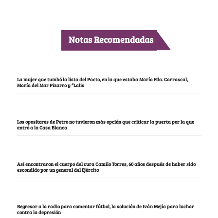
Notas Recomendadas
La mujer que tumbó la lista del Pacto, en la que estaba María Fda. Carrascal,
María del Mar Pizarro y “Lalis
Los opositores de Petro no tuvieron más opción que criticar la puerta por la que
entró a la Casa Blanca
Así encontraron el cuerpo del cura Camilo Torres, 60 años después de haber sido
escondido por un general del Ejército
Regresar a la radio para comentar fútbol, la solución de Iván Mejía para luchar
contra la depresión