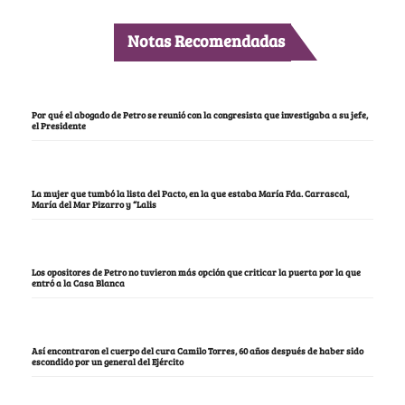
Notas Recomendadas
Por qué el abogado de Petro se reunió con la congresista que investigaba a su jefe,
el Presidente
La mujer que tumbó la lista del Pacto, en la que estaba María Fda. Carrascal,
María del Mar Pizarro y “Lalis
Los opositores de Petro no tuvieron más opción que criticar la puerta por la que
entró a la Casa Blanca
Así encontraron el cuerpo del cura Camilo Torres, 60 años después de haber sido
escondido por un general del Ejército