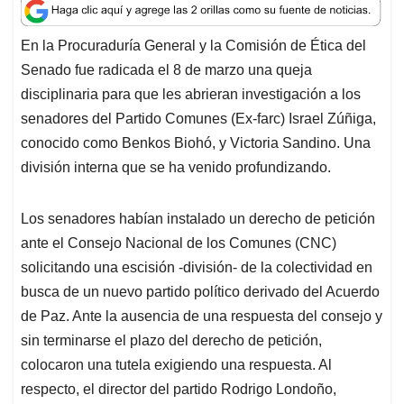
a
c
n
a
r
t
e
k
i
e
En la Procuraduría General y la Comisión de Ética del
s
b
e
l
a
Senado fue radicada el 8 de marzo una queja
A
o
d
d
p
o
I
s
disciplinaria para que les abrieran investigación a los
p
k
n
senadores del Partido Comunes (Ex-farc) Israel Zúñiga,
conocido como Benkos Biohó, y Victoria Sandino. Una
división interna que se ha venido profundizando.
Los senadores habían instalado un derecho de petición
ante el Consejo Nacional de los Comunes (CNC)
solicitando una escisión -división- de la colectividad en
busca de un nuevo partido político derivado del Acuerdo
de Paz. Ante la ausencia de una respuesta del consejo y
sin terminarse el plazo del derecho de petición,
colocaron una tutela exigiendo una respuesta. Al
respecto, el director del partido Rodrigo Londoño,