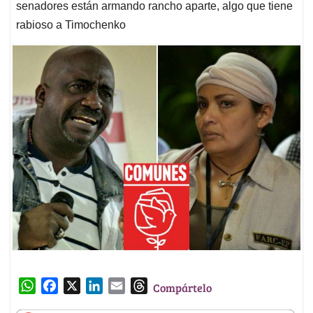
senadores están armando rancho aparte, algo que tiene
rabioso a Timochenko
W
F
X
L
E
T
Compártelo
h
a
i
m
h