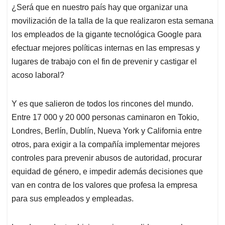
¿Será que en nuestro país hay que organizar una
s
b
e
l
a
movilización de la talla de la que realizaron esta semana
A
o
d
d
p
o
I
s
los empleados de la gigante tecnológica Google para
p
k
n
efectuar mejores políticas internas en las empresas y
lugares de trabajo con el fin de prevenir y castigar el
acoso laboral?
Y es que salieron de todos los rincones del mundo.
Entre 17 000 y 20 000 personas caminaron en Tokio,
Londres, Berlín, Dublín, Nueva York y California entre
otros, para exigir a la compañía implementar mejores
controles para prevenir abusos de autoridad, procurar
equidad de género, e impedir además decisiones que
van en contra de los valores que profesa la empresa
para sus empleados y empleadas.