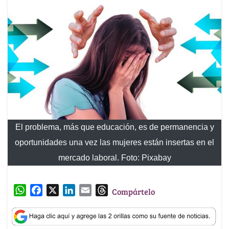
El problema, más que educación, es de permanencia y
oportunidades una vez las mujeres están insertas en el
mercado laboral. Foto: Pixabay
W
F
X
L
E
T
Compártelo
h
a
i
m
h
a
c
n
a
r
t
e
k
i
e