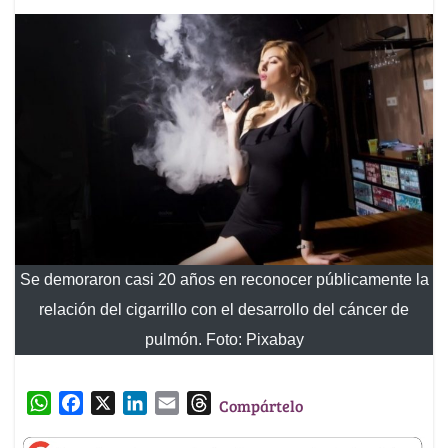
Se demoraron casi 20 años en reconocer públicamente la
relación del cigarrillo con el desarrollo del cáncer de
pulmón. Foto: Pixabay
W
F
X
L
E
T
Compártelo
h
a
i
m
h