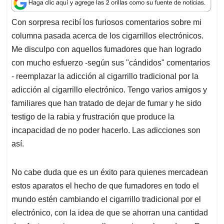
a
c
n
a
r
t
e
k
i
e
Con sorpresa recibí los furiosos comentarios sobre mi
s
b
e
l
a
columna pasada acerca de los cigarrillos electrónicos.
A
o
d
d
p
o
I
s
Me disculpo con aquellos fumadores que han logrado
p
k
n
con mucho esfuerzo -según sus "cándidos" comentarios
- reemplazar la adicción al cigarrillo tradicional por la
adicción al cigarrillo electrónico. Tengo varios amigos y
familiares que han tratado de dejar de fumar y he sido
testigo de la rabia y frustración que produce la
incapacidad de no poder hacerlo. Las adicciones son
así.
No cabe duda que es un éxito para quienes mercadean
estos aparatos el hecho de que fumadores en todo el
mundo estén cambiando el cigarrillo tradicional por el
electrónico, con la idea de que se ahorran una cantidad