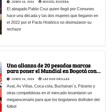
JUNIO 26, 2026
MIGUEL SILVERA
El abogado Pablo Cruz quien llegó por Comunes
hace una década y las dos mujeres que llegaron en
el 2022 por el Pacto Histórico no disimularon su
rechazo
Una alianza de 20 pesadas marcas
para poner el Mundial en Bogotá con
pantallas gigantes junto al Estadio El
JUNIO 26, 2026
LAS DOS ORILLAS
Campín
Aval, Av Villas, Coca-cola, Buchanan´s, Páramo y
otras competidoras en el mercado levantaron un
megaescenario para que los bogotanos disfruten del
fútbol