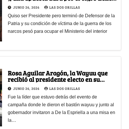
a Rodrigo Lara en el gabinete
JUNIO 26, 2026
LAS DOS ORILLAS
ministerial
Quiso ser Presidente pero terminó de Defensor de la
Patria y su condición de víctima de la guerra de los
narcos pesó para ocupar el Ministerio del interior
Rosa Aguilar Aragón, la Wayuu que
recibió al presidente electo en su
primera visita a Riohacha
JUNIO 26, 2026
LAS DOS ORILLAS
Fue la líder que estuvo detrás del evento de
campaña donde le dieron el bastón wayuu y junto al
gobernador invitaron a De la Espriella a una misa en
la…