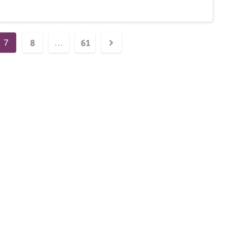
8
61
7
…