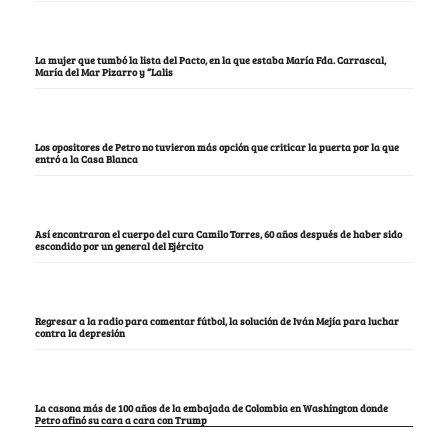
La mujer que tumbó la lista del Pacto, en la que estaba María Fda. Carrascal,
María del Mar Pizarro y “Lalis
Los opositores de Petro no tuvieron más opción que criticar la puerta por la que
entró a la Casa Blanca
Así encontraron el cuerpo del cura Camilo Torres, 60 años después de haber sido
escondido por un general del Ejército
Regresar a la radio para comentar fútbol, la solución de Iván Mejía para luchar
contra la depresión
La casona más de 100 años de la embajada de Colombia en Washington donde
Petro afinó su cara a cara con Trump