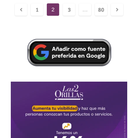
1
3
80
2
…